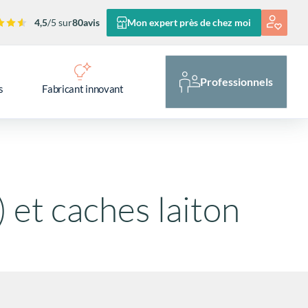
4,5
/5 sur
80
avis
Mon expert près de chez moi
Professionnels
s
Fabricant innovant
 et caches laiton