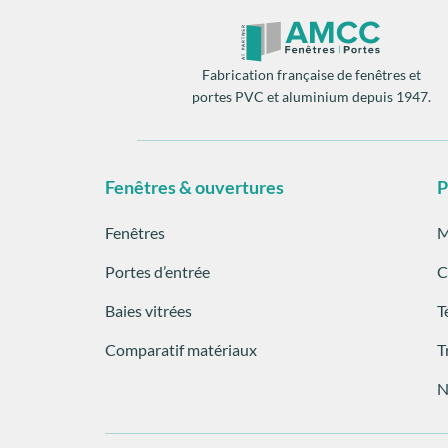
Fabrication française de fenêtres et
portes PVC et aluminium depuis 1947.
Fenêtres & ouvertures
P
Fenêtres
M
Portes d’entrée
C
Baies vitrées
T
Comparatif matériaux
T
N