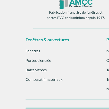
Fabrication française de fenêtres et
portes PVC et aluminium depuis 1947.
Fenêtres & ouvertures
P
Fenêtres
M
Portes d’entrée
C
Baies vitrées
T
Comparatif matériaux
T
N