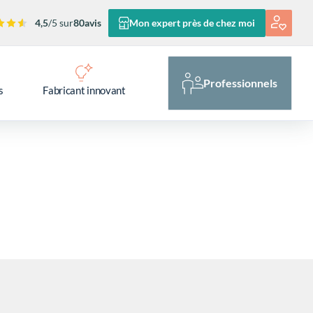
4,5
/5 sur
80
avis
Mon expert près de chez moi
Professionnels
s
Fabricant innovant