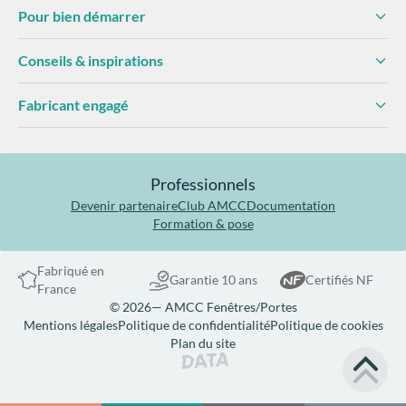
Pour bien démarrer
Conseils & inspirations
Fabricant engagé
Professionnels
Devenir partenaire
Club AMCC
Documentation
Formation & pose
Fabriqué en
Garantie 10 ans
Certifiés NF
France
© 2026— AMCC Fenêtres/Portes
Mentions légales
Politique de confidentialité
Politique de cookies
Plan du site
Site réalisé par Data Projekt