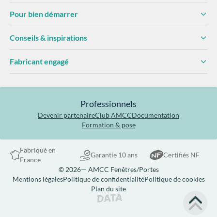
Pour bien démarrer
Conseils & inspirations
Fabricant engagé
Professionnels
Devenir partenaire
Club AMCC
Documentation
Formation & pose
Fabriqué en
Garantie 10 ans
Certifiés NF
France
© 2026— AMCC Fenêtres/Portes
Mentions légales
Politique de confidentialité
Politique de cookies
Plan du site
Site réalisé par Data Projekt