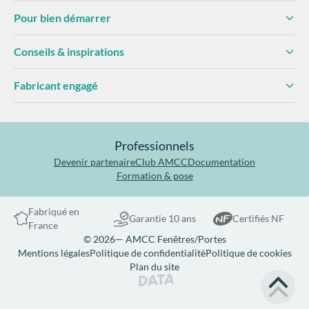
Pour bien démarrer
Conseils & inspirations
Fabricant engagé
Professionnels
Devenir partenaire
Club AMCC
Documentation
Formation & pose
Fabriqué en
Garantie 10 ans
Certifiés NF
France
© 2026— AMCC Fenêtres/Portes
Mentions légales
Politique de confidentialité
Politique de cookies
Plan du site
Site réalisé par Data Projekt