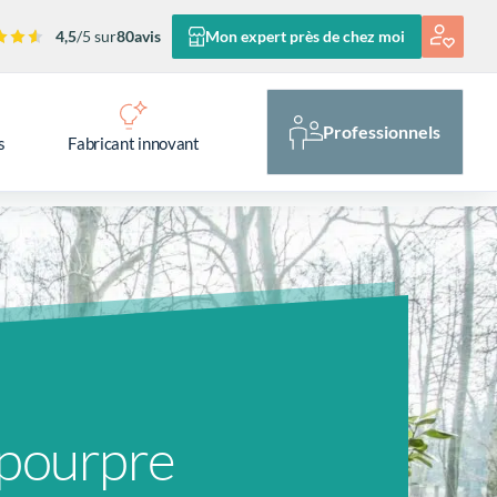
4,5
/5 sur
80
avis
Mon expert près de chez moi
Professionnels
s
Fabricant innovant
pourpre