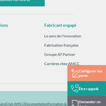
tions
Fabricant engagé
Le sens de l'innovation
Fabrication française
Groupe AT Partner
Carrières chez AMCC
Configurer ma
porte
Être rappelé
Demander un
aire
Club AMCC
Documentation
Formation & pose