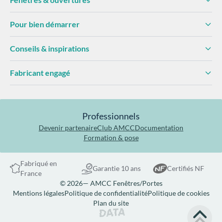
Pour bien démarrer
Conseils & inspirations
Fabricant engagé
Professionnels
Devenir partenaire
Club AMCC
Documentation
Formation & pose
Fabriqué en
Garantie 10 ans
Certifiés NF
France
© 2026— AMCC Fenêtres/Portes
Mentions légales
Politique de confidentialité
Politique de cookies
Plan du site
Site réalisé par Data Projekt