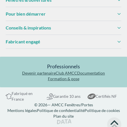
Pour bien démarrer
Conseils & inspirations
Fabricant engagé
Professionnels
Devenir partenaire
Club AMCC
Documentation
Formation & pose
Fabriqué en
Garantie 10 ans
Certifiés NF
France
© 2026— AMCC Fenêtres/Portes
Mentions légales
Politique de confidentialité
Politique de cookies
Plan du site
Site réalisé par Data Projekt