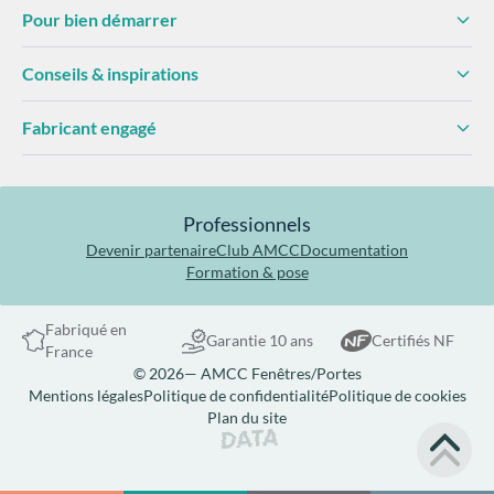
Pour bien démarrer
Conseils & inspirations
Fabricant engagé
Professionnels
Devenir partenaire
Club AMCC
Documentation
Formation & pose
Fabriqué en
Garantie 10 ans
Certifiés NF
France
© 2026— AMCC Fenêtres/Portes
Mentions légales
Politique de confidentialité
Politique de cookies
Plan du site
Site réalisé par Data Projekt