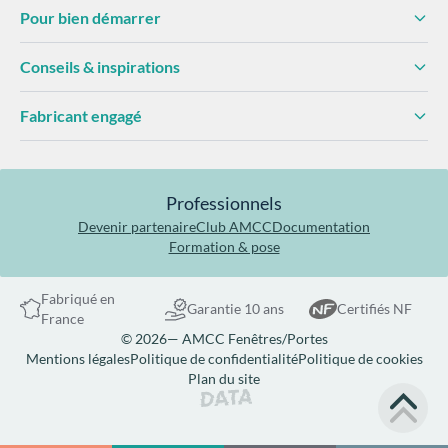
Pour bien démarrer
Conseils & inspirations
Fabricant engagé
Professionnels
Devenir partenaire
Club AMCC
Documentation
Formation & pose
Fabriqué en
Garantie 10 ans
Certifiés NF
France
© 2026— AMCC Fenêtres/Portes
Mentions légales
Politique de confidentialité
Politique de cookies
Plan du site
Site réalisé par Data Projekt