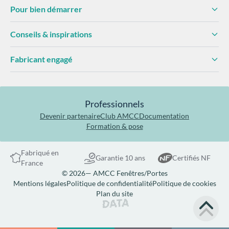
Pour bien démarrer
Conseils & inspirations
Fabricant engagé
Professionnels
Devenir partenaire
Club AMCC
Documentation
Formation & pose
Fabriqué en
Garantie 10 ans
Certifiés NF
France
© 2026— AMCC Fenêtres/Portes
Mentions légales
Politique de confidentialité
Politique de cookies
Plan du site
Site réalisé par Data Projekt