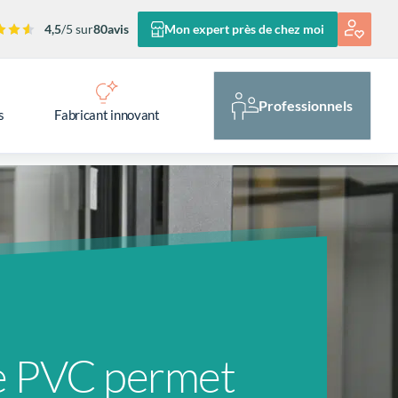
4,5
/5 sur
80
avis
Mon expert près de chez moi
Professionnels
s
Fabricant innovant
le PVC permet