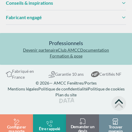
Conseils & inspirations
Fabricant engagé
Professionnels
Devenir partenaire
Club AMCC
Documentation
Formation & pose
Fabriqué en
Garantie 10 ans
Certifiés NF
France
© 2026— AMCC Fenêtres/Portes
Mentions légales
Politique de confidentialité
Politique de cookies
Plan du site
Site réalisé par Data Projekt
Demander un
Configurer
Trouver
Être rappelé
devis
ma porte
magasin