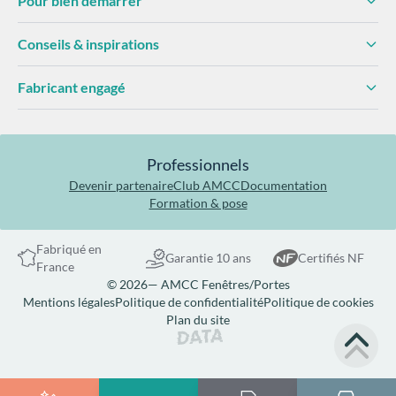
Pour bien démarrer
Conseils & inspirations
Fabricant engagé
Professionnels
Devenir partenaire
Club AMCC
Documentation
Formation & pose
Fabriqué en
Garantie 10 ans
Certifiés NF
France
© 2026— AMCC Fenêtres/Portes
Mentions légales
Politique de confidentialité
Politique de cookies
Plan du site
Site réalisé par Data Projekt