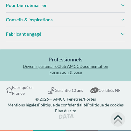
Pour bien démarrer
Conseils & inspirations
Fabricant engagé
Professionnels
Devenir partenaire
Club AMCC
Documentation
Formation & pose
Fabriqué en
Garantie 10 ans
Certifiés NF
France
© 2026— AMCC Fenêtres/Portes
Mentions légales
Politique de confidentialité
Politique de cookies
Plan du site
Site réalisé par Data Projekt