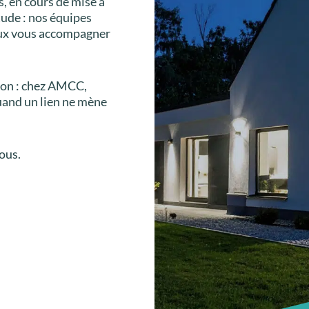
s, en cours de mise à
tude : nos équipes
eux vous accompagner
tion : chez AMCC,
uand un lien ne mène
ous.