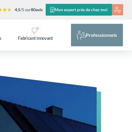
4,5
/5 sur
80
avis
Mon expert près de chez moi
Professionnels
s
Fabricant innovant