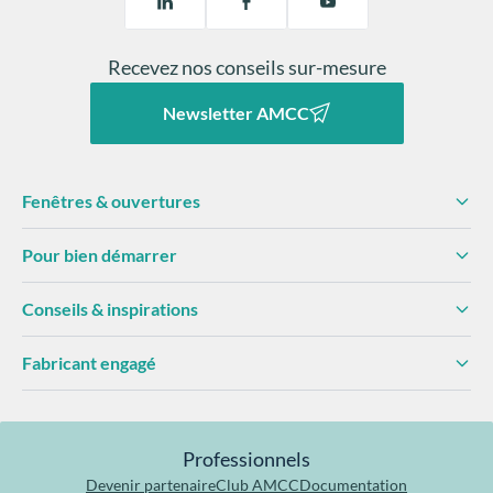
équipements pensés pour durer (paumelles
réglables, seuils adaptés, qualité d’assemblage).
Recevez nos conseils sur-mesure
une
structure aluminium robuste
, gage de stabilité et
de longévité,
Newsletter AMCC
une
isolation thermique et acoustique performante
,
pour le confort intérieur,
Fenêtres & ouvertures
des
systèmes de sécurité avancés
(serrures
multipoints automatiques, renforts, options anti-
Pour bien démarrer
effraction selon configurations [à valider]),
Conseils & inspirations
Fabricant engagé
Professionnels
Devenir partenaire
Club AMCC
Documentation