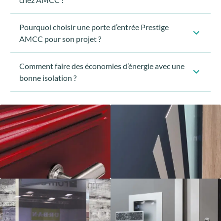
construction neuve
Pourquoi choisir une porte d’entrée Prestige
chantiers de rénovation
AMCC pour son projet ?
Comment faire des économies d’énergie avec une
bonne isolation ?
remplacement des fermetures
2 mois de chauffage par an
Une isolation thermique
facilite la régulation de la
température
diminue les risques
de