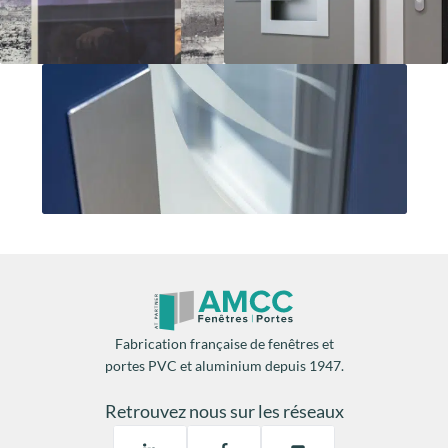
condensation
dégâts matériels.
Fabrication française de fenêtres et
Mais une porte Prestige ne se juge pas uniquement au
portes PVC et aluminium depuis 1947.
premier regard. Elle doit aussi répondre aux usages du
quotidien. Les portes d’entrée Prestige AMCC
intègrent ainsi :
Retrouvez nous sur les réseaux
un
confort d’usage premium
, avec des