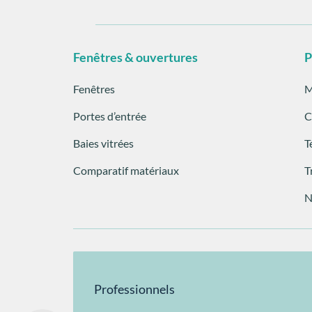
Fenêtres & ouvertures
P
Fenêtres
M
Portes d’entrée
C
Baies vitrées
T
Comparatif matériaux
T
N
Professionnels