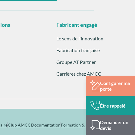
tions
Fabricant engagé
Le sens de l'innovation
Fabrication française
Groupe AT Partner
Carrières chez AMCC
Configurer ma
porte
Être rappelé
Demander un
aire
Club AMCC
Documentation
Formation & pose
devis