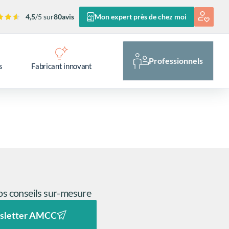
4,5
/5 sur
80
avis
Mon expert près de chez moi
Professionnels
s
Fabricant innovant
s conseils sur-mesure
sletter AMCC