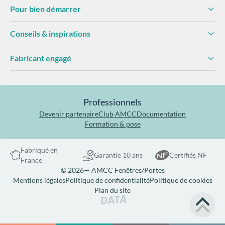
Pour bien démarrer
Conseils & inspirations
Fabricant engagé
Professionnels
Devenir partenaire
Club AMCC
Documentation
Formation & pose
Fabriqué en
Garantie 10 ans
Certifiés NF
France
© 2026— AMCC Fenêtres/Portes
Mentions légales
Politique de confidentialité
Politique de cookies
Plan du site
Site réalisé par Data Projekt