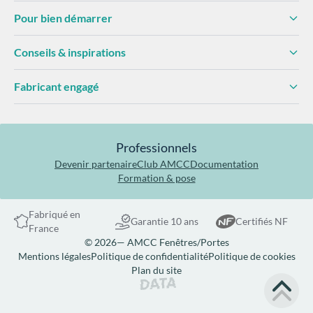
Pour bien démarrer
Conseils & inspirations
Fabricant engagé
Professionnels
Devenir partenaire
Club AMCC
Documentation
Formation & pose
Fabriqué en
Garantie 10 ans
Certifiés NF
France
© 2026— AMCC Fenêtres/Portes
Mentions légales
Politique de confidentialité
Politique de cookies
Plan du site
Site réalisé par Data Projekt