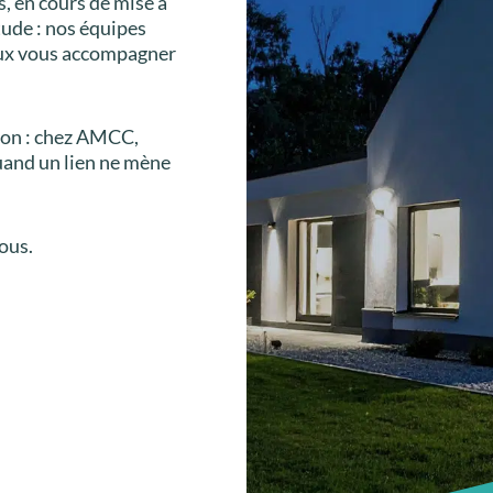
s, en cours de mise à
tude : nos équipes
eux vous accompagner
tion : chez AMCC,
uand un lien ne mène
ous.