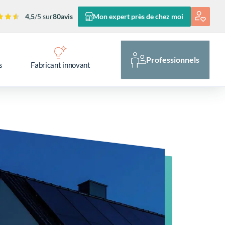
4,5
/5 sur
80
avis
Mon expert près de chez moi
Professionnels
s
Fabricant innovant