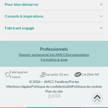
Pour bien démarrer
Conseils & inspirations
Fabricant engagé
Professionnels
Devenir partenaire
Club AMCC
Documentation
Formation & pose
Fabriqué en
Garantie 10 ans
Certifiés NF
France
© 2026— AMCC Fenêtres/Portes
Mentions légales
Politique de confidentialité
Politique de cookies
Plan du site
Site réalisé par Data Projekt