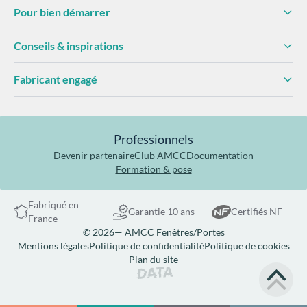
Pour bien démarrer
Conseils & inspirations
Fabricant engagé
Professionnels
Devenir partenaire
Club AMCC
Documentation
Formation & pose
Fabriqué en
Garantie 10 ans
Certifiés NF
France
© 2026— AMCC Fenêtres/Portes
Mentions légales
Politique de confidentialité
Politique de cookies
Plan du site
Site réalisé par Data Projekt