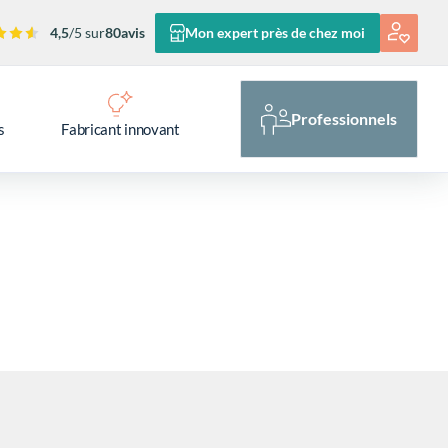
4,5
/5 sur
80
avis
Mon expert près de chez moi
Professionnels
s
Fabricant innovant