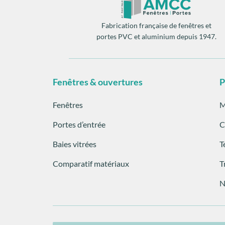
Fabrication française de fenêtres et
portes PVC et aluminium depuis 1947.
Fenêtres & ouvertures
P
Fenêtres
M
Portes d’entrée
C
Baies vitrées
T
Comparatif matériaux
T
N