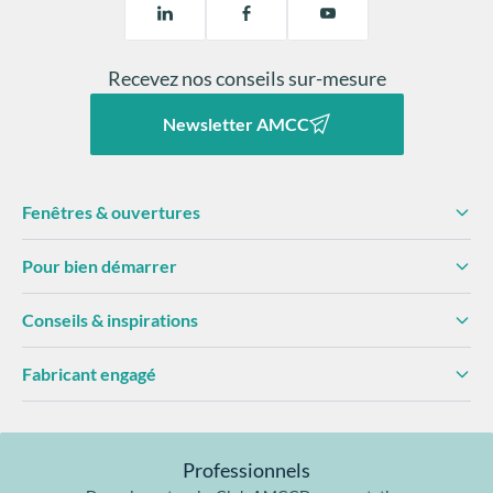
En résumé : plus de gestes simples, plus de
sécurité, plus de tranquillité et un usage naturel,
Le double vitrage à isolation renforcée (VIR)
sans effort, pendant toute la durée de vie de la
Recevez nos conseils sur-mesure
fenêtre.
Newsletter AMCC
Le vitrage phonique ou acoustique
Fenêtres & ouvertures
Pour bien démarrer
Le vitrage sécurité (ou feuilleté)
Conseils & inspirations
Le triple vitrage
Fabricant engagé
Les vitrages décoratifs
Professionnels