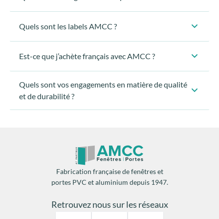
Quels sont les labels AMCC ?
La garantie légale décennale :
Est-ce que j’achète français avec AMCC ?
La garantie AMCC :
AMCC est un fabricant français
Quels sont vos engagements en matière de qualité
et de durabilité ?
imaginées et fabriquées en France
AMCC
La garantie exclusive Club AMCC :
SNM
FIA
Fabrication française de fenêtres et
Matériaux haut de gamme
portes PVC et aluminium depuis 1947.
contrôles qualité
Retrouvez nous sur les réseaux