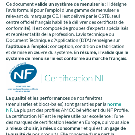
Ce document
valide un système de menuiserie
: il désigne
l’avis formulé pour l’emploi d’une gamme de menuiserie
relevant du marquage CE. Il est délivré par le CSTB, seul
centre officiel français habilité à délivrer des certificats de
conformité). Il est composé de groupes d’experts spécialisés
et représentatifs de la profession. L’avis technique ou
Document Technique d’Application (DTA) renseigne sur
l’
aptitude à l’emploi
: conception, condition de fabrication
et de mise en œuvre du système.
En résumé, il valide que le
système de menuiserie est conforme au marché français.
| Certification NF
La qualité
et
les performances
de nos fenêtres
(menuiseries et blocs-baies) sont garanties par la
norme
NF.
La plupart des profilés AMCC bénéficient du NF Profile.
La certification NF est le repère utile par excellence : l’une
des marques de certification leader en Europe, qui vous aide
à
mieux choisir
, à
mieux consommer
et qui est un
gage de
la qualité
de nos produits. Elle concerne d’une part la