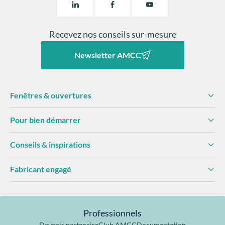
la
certification NF
,
le
label Acotherm
pour l’isolation thermique et acoustique
le
certificat Cékal
, qui garantit la qualité, la durabilité et les
Recevez nos conseils sur-mesure
performances des vitrages.
Le
label Qualicoat
vient également attester de la tenue
dans le temps de nos laquages aluminium, résistants aux
Newsletter AMCC
intempéries et aux UV (
en savoir plus sur le laquage de nos
menuiseries aluminium
).
Engagement environnemental
Fenêtres & ouvertures
Cela commence dès le choix des
matières premières,
Pour bien démarrer
sélectionnées de manière responsable
et en
privilégiant les
matériaux recyclables
.
Conseils & inspirations
Nos sites de production utilisent des
énergies
renouvelables
, et nos procédés de fabrication visent à
optimiser les ressources et à réduire les déchets.
Fabricant engagé
Les déchets issus de notre production, qu’il s’agisse de
PVC, d’aluminium, de bois ou de verre, sont
triés puis
recyclés à 100%
.
Notre logistique comprend des
véhicules roulants au bio-
Professionnels
carburant
avec des plannings de
livraisons optimisés
pour
Devenir partenaire
Club AMCC
Documentation