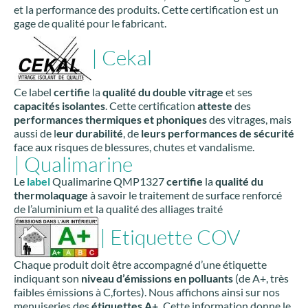
et la performance des produits. Cette certification est un
gage de qualité pour le fabricant.
| Cekal
Ce label
certifie
la
qualité du double vitrage
et ses
capacités isolantes
. Cette certification
atteste
des
performances thermiques et phoniques
des vitrages, mais
aussi de l
eur durabilité
, de
leurs performances de sécurité
face aux risques de blessures, chutes et vandalisme.
| Qualimarine
Le
label
Qualimarine QMP1327
certifie
la
qualité du
thermolaquage
à savoir le traitement de surface renforcé
de l’aluminium et la qualité des alliages traité
| Etiquette COV
Chaque produit doit être accompagné d’une étiquette
indiquant son
niveau d’émissions en polluants
(de A+, très
faibles émissions à C,fortes). Nous affichons ainsi sur nos
menuiseries des
étiquettes A+.
Cette information donne le