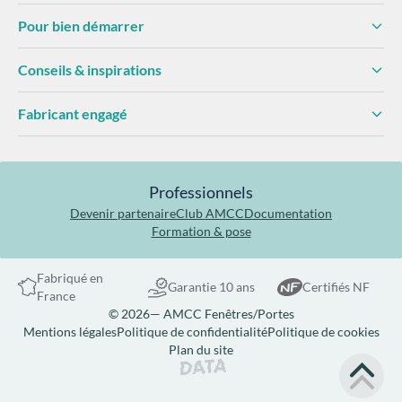
Pour bien démarrer
Conseils & inspirations
Fabricant engagé
Professionnels
Devenir partenaire
Club AMCC
Documentation
Formation & pose
Fabriqué en
Garantie 10 ans
Certifiés NF
France
© 2026— AMCC Fenêtres/Portes
Mentions légales
Politique de confidentialité
Politique de cookies
Plan du site
Site réalisé par Data Projekt