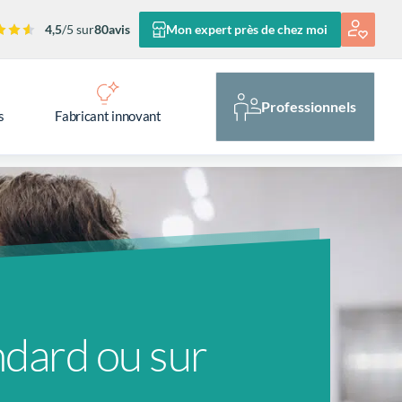
4,5
/5 sur
80
avis
Mon expert près de chez moi
Professionnels
s
Fabricant innovant
ndard ou sur