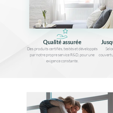
Qualité assurée
Jusq
Des produits certifiés, testés et développés
Selo
par notre propre service R&D, pour une
couvertu
exigence constante.