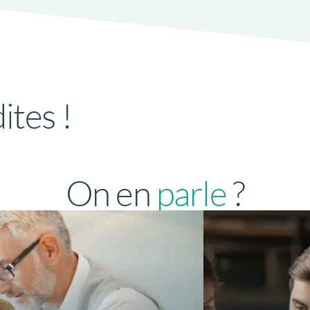
ites !
On en
parle
?