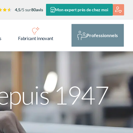
4,5
/5 sur
80
avis
Mon expert près de chez moi
Professionnels
s
Fabricant innovant
depuis 1947