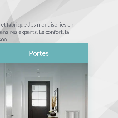
e
 et fabrique des menuiseries en
naires experts. Le confort, la
son.
Portes
Nos portes