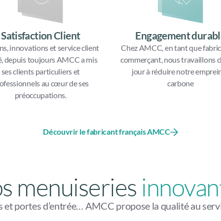
Satisfaction Client
Engagement durabl
ns, innovations et service client
Chez AMCC, en tant que fabric
é, depuis toujours AMCC a mis
commerçant, nous travaillons 
ses clients particuliers et
jour à réduire notre emprei
ofessionnels au cœur de ses
carbone
préoccupations.
Découvrir le fabricant français AMCC
s menuiseries
innovan
es et portes d’entrée… AMCC propose la qualité au servic