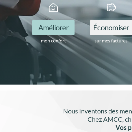
Améliorer
Économiser
mon confort
sur mes factures
Nous inventons des menui
Chez AMCC, chaq
Vos pr