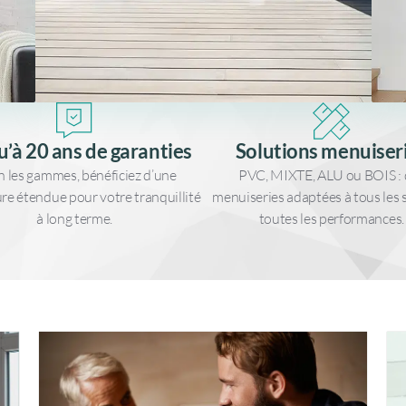
u’à 20 ans de garanties
Solutions menuiser
n les gammes, bénéficiez d’une
PVC, MIXTE, ALU ou BOIS : 
re étendue pour votre tranquillité
menuiseries adaptées à tous les s
à long terme.
toutes les performances.