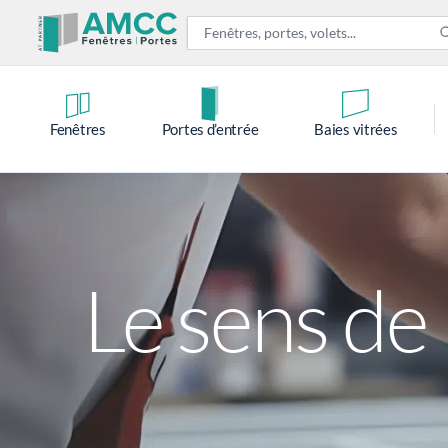
Contenu
Menu
Pied de page
Fenêtres
Portes d’entrée
Baies vitrées
Le sens de