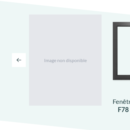
Image non disponible
Fenêt
F78