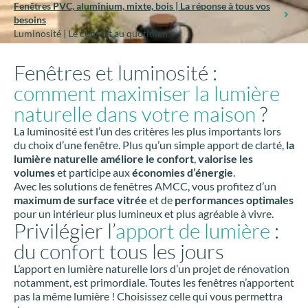
Fenêtres PVC, aluminium, mixte, bois | La réponse à tous vos
besoins
Luminosité | Le confort au quotidien
Fenêtres et luminosité :
comment maximiser la lumière
naturelle dans votre maison
?
La luminosité est l’un des critères les plus importants lors
du choix d’une fenêtre. Plus qu’un simple apport de clarté,
la
lumière naturelle améliore le confort
,
valorise les
volumes
et participe aux
économies d’énergie
.
Avec les solutions de fenêtres AMCC, vous profitez d’un
maximum de surface vitrée
et de
performances optimales
pour un intérieur plus lumineux et plus agréable à vivre.
Privilégier l’
apport de lumière
:
du confort tous les jours
L’apport en lumière naturelle lors d’un projet de rénovation
notamment, est primordiale. Toutes les fenêtres n’apportent
pas la même lumière ! Choisissez celle qui vous permettra