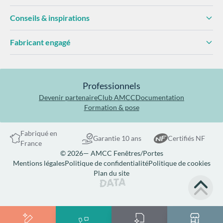
Conseils & inspirations
Fabricant engagé
Professionnels
Devenir partenaire
Club AMCC
Documentation
Formation & pose
Fabriqué en
Garantie 10 ans
Certifiés NF
France
© 2026— AMCC Fenêtres/Portes
Mentions légales
Politique de confidentialité
Politique de cookies
Plan du site
Site réalisé par Data Projekt