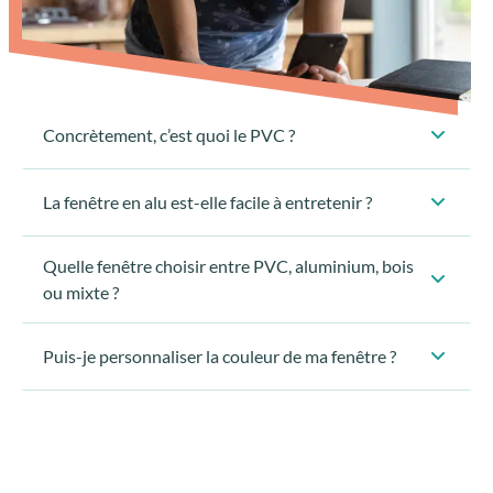
Concrètement, c’est quoi le PVC ?
La fenêtre en alu est-elle facile à entretenir ?
Quelle fenêtre choisir entre PVC, aluminium, bois
Entretien facile
durabilité
résistance
ou mixte ?
aux traitements de surface
Puis-je personnaliser la couleur de ma fenêtre ?
Un produit sain :
ni de poussière,
ni de vapeur
ni
de particule
aucune toxicité.
L’aluminium est ininflammable
n’émet ni gaz ni vapeur toxique.