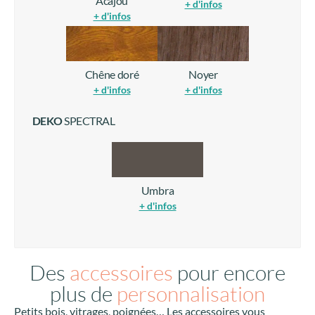
Acajou
+ d'infos
+ d'infos
Chêne doré
Noyer
+ d'infos
+ d'infos
DEKO
SPECTRAL
Umbra
+ d'infos
Des
accessoires
pour encore
plus de
personnalisation
Petits bois, vitrages, poignées… Les accessoires vous