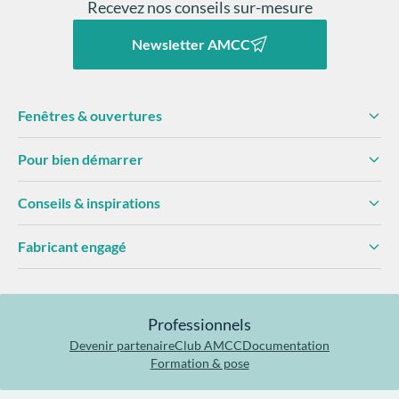
Recevez nos conseils sur-mesure
performances des vitrages.
Le
label Qualicoat
vient également attester de la tenue
dans le temps de nos laquages aluminium, résistants aux
Newsletter AMCC
intempéries et aux UV (
en savoir plus sur le laquage de nos
menuiseries aluminium
).
Engagement environnemental
Fenêtres & ouvertures
Cela commence dès le choix des
matières premières,
Pour bien démarrer
sélectionnées de manière responsable
et en
privilégiant les
matériaux recyclables
.
Conseils & inspirations
Nos sites de production utilisent des
énergies
renouvelables
, et nos procédés de fabrication visent à
optimiser les ressources et à réduire les déchets.
Fabricant engagé
Les déchets issus de notre production, qu’il s’agisse de
PVC, d’aluminium, de bois ou de verre, sont
triés puis
recyclés à 100%
.
Notre logistique comprend des
véhicules roulants au bio-
Professionnels
carburant
avec des plannings de
livraisons optimisés
pour
Devenir partenaire
Club AMCC
Documentation
limiter les trajets.
Formation & pose
Recyclage