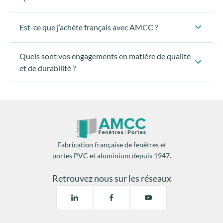
La garantie légale décennale :
Est-ce que j’achète français avec AMCC ?
La garantie AMCC :
AMCC est un fabricant français
Quels sont vos engagements en matière de qualité
et de durabilité ?
imaginées et fabriquées en France
AMCC
La garantie exclusive Club AMCC :
SNM
FIA
Fabrication française de fenêtres et
Matériaux haut de gamme
portes PVC et aluminium depuis 1947.
contrôles qualité
Retrouvez nous sur les réseaux
la
certification NF
,
le
label Acotherm
pour l’isolation thermique et acoustique
le
certificat Cékal
, qui garantit la qualité, la durabilité et les