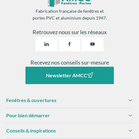
Fabrication française de fenêtres et
remplacement des fermetures
portes PVC et aluminium depuis 1947.
2 mois de chauffage par an
Retrouvez nous sur les réseaux
Une isolation thermique
facilite la régulation de la
température
diminue les risques
de
condensation
dégâts matériels.
Recevez nos conseils sur-mesure
Newsletter AMCC
Fenêtres & ouvertures
Pour bien démarrer
Conseils & inspirations