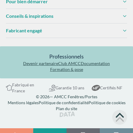
Pour bien démarrer
Conseils & inspirations
Fabricant engagé
Professionnels
Devenir partenaire
Club AMCC
Documentation
Formation & pose
Fabriqué en
Garantie 10 ans
Certifiés NF
France
© 2026— AMCC Fenêtres/Portes
Mentions légales
Politique de confidentialité
Politique de cookies
Plan du site
Site réalisé par Data Projekt