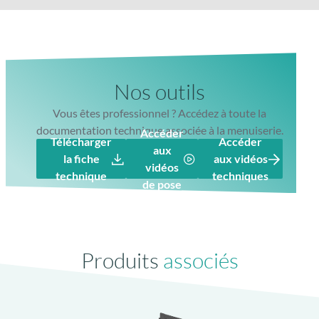
Rail polyamide,
ouverture silencieuse
Nos outils
Vous êtes professionnel ? Accédez à toute la
documentation technique associée à la menuiserie.
Accéder
Télécharger
Accéder
aux
la fiche
aux vidéos
vidéos
technique
techniques
de pose
Produits
associés