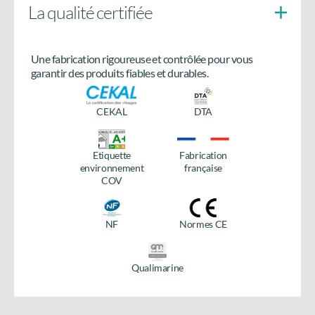
La qualité certifiée
Poignée ergonomique,
manœuvre facilitée
Une fabrication rigoureuse et contrôlée pour vous
Besoin de plus d’informations
garantir des produits fiables et durables.
sur le produit ?
CEKAL
DTA
Accédez à tous les détails en téléchargeant la fiche
produit.
Télécharger la fiche
Etiquette
Fabrication
environnement
française
technique
COV
NF
Normes CE
Qualimarine