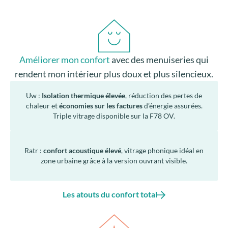
Améliorer mon confort
avec des menuiseries qui
rendent mon intérieur plus doux et plus silencieux.
Uw :
Isolation thermique élevée
, réduction des pertes de
chaleur et
économies sur les factures
d’énergie assurées.
Triple vitrage disponible sur la F78 OV.
Ratr :
confort acoustique élevé
, vitrage phonique idéal en
zone urbaine grâce à la version ouvrant visible.
Les atouts du confort total
Embellir ma maison
avec des menuiseries élégantes
tout en finesse avec la version ouvrant caché.