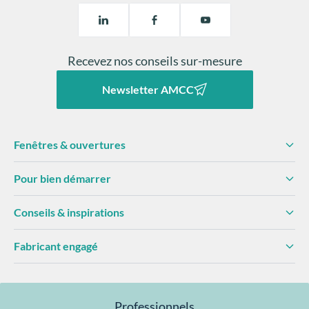
Newsletter AMCC
Fenêtres & ouvertures
Pour bien démarrer
Conseils & inspirations
Fabricant engagé
Professionnels
Devenir partenaire
Club AMCC
Documentation
Formation & pose
Fabriqué en
Garantie 10 ans
Certifiés NF