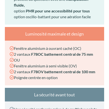
Luminosité maximale et design
Fenêtre aluminium à ouvrant caché (OC)
2 vantaux
F78OC battement central de 75 mm
OU
Fenêtre aluminium à semi visible (OV)
2 vantaux
F78OV battement central de 100 mm
Poignée centrée en option
La sécurité avant tout
Une sécurité renforcée grâce à de
multiples points
de verrouillage
avec le levier en feuillure de série et
les galets champignons et gâches de sécurité.
Une durabilité grâce des mécanismes fluides, une
finition de laquage de classe 2 pour une longévité