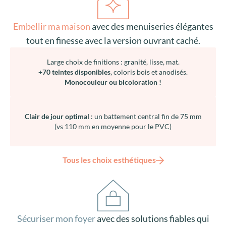
Large choix de finitions : granité, lisse, mat.
+70 teintes disponibles
, coloris bois et anodisés.
Monocouleur ou bicoloration !
Clair de jour optimal
: un battement central fin de 75 mm
(vs 110 mm en moyenne pour le PVC)
Tous les choix esthétiques
Sécuriser mon foyer
avec des solutions fiables qui
protègent ma maison et renforcent ma tranquillité
au quotidien.
Fermeture optimale, ferrures multipoints, résistance à
l’effraction,
longévité des mécanismes
, pour une sérénité