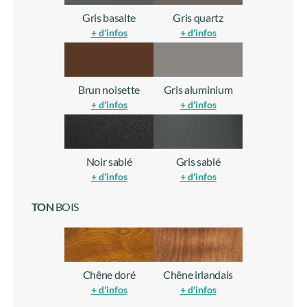
Brun noisette
Gris aluminium
+ d'infos
+ d'infos
Noir sablé
Gris sablé
+ d'infos
+ d'infos
TON
BOIS
Chêne doré
Chêne irlandais
+ d'infos
+ d'infos