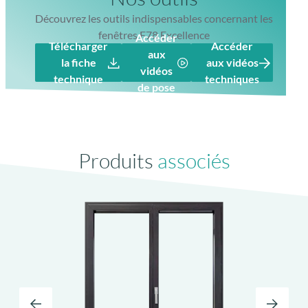
technique
techniques
de pose
Produits
associés
Ouvrant caché ou semi visible
choix de la configuration
Fenêtre Multi-matériaux