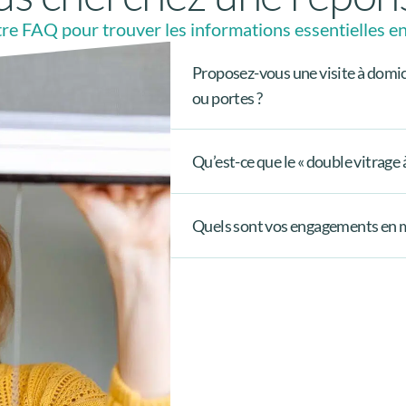
re FAQ pour trouver les informations essentielles en
Proposez-vous une visite à domic
ou portes ?
Qu’est-ce que le « double vitrage à
Quels sont vos engagements en mat
Évaluer vos besoins spécifiques
exposition, …) et de vos attente
Comment fonctionne
sécurité.
Prendre les mesures précises pou
Matériaux haut de g
adaptée à votre projet.