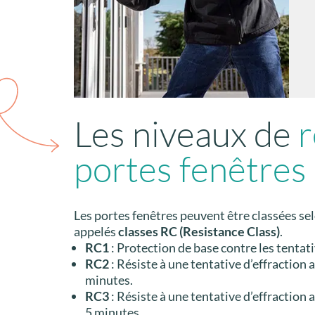
Les niveaux de
r
portes fenêtres
Les portes fenêtres peuvent être classées sel
appelés
classes RC (Resistance Class)
.
RC1
: Protection de base contre les tentat
RC2
: Résiste à une tentative d’effraction 
minutes.
RC3
: Résiste à une tentative d’effraction a
5 minutes.