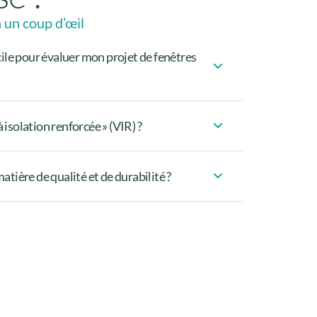
 un coup d’œil
ile pour évaluer mon projet de fenêtres
 isolation renforcée » (VIR) ?
ière de qualité et de durabilité ?
 en fonction de votre habitation (ancienneté,
s en matière d’isolation, d’esthétisme et de
r garantir une installation parfaite et
amme
contrôles qualité