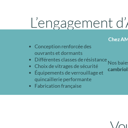
L’engagement d
Chez AMC
Conception renforcée des
ouvrants et dormants
Différentes classes de résistance
Nos baies
Choix de vitrages de sécurité
cambriol
Équipements de verrouillage et
quincaillerie performante
Fabrication française
Vo