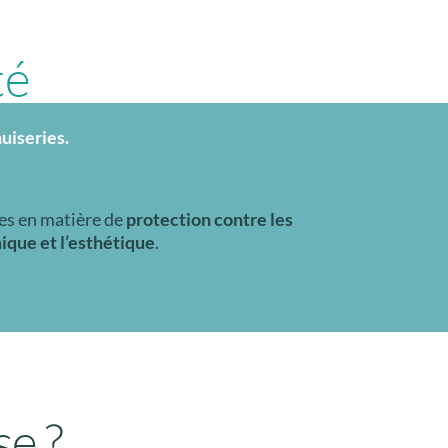
té
uiseries.
es en matière de
protection contre les
que et l’esthétique
.
e ?