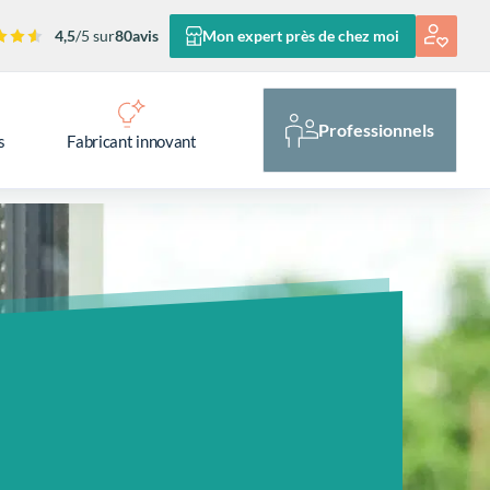
4,5
/5 sur
80
avis
Mon expert près de chez moi
Professionnels
s
Fabricant innovant