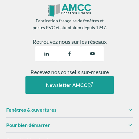
Fabrication française de fenêtres et
remplacement des fermetures
portes PVC et aluminium depuis 1947.
2 mois de chauffage par an
Retrouvez nous sur les réseaux
Une isolation thermique
facilite la régulation de la
température
diminue les risques
de
condensation
dégâts matériels.
Recevez nos conseils sur-mesure
Newsletter AMCC
Fenêtres & ouvertures
Pour bien démarrer