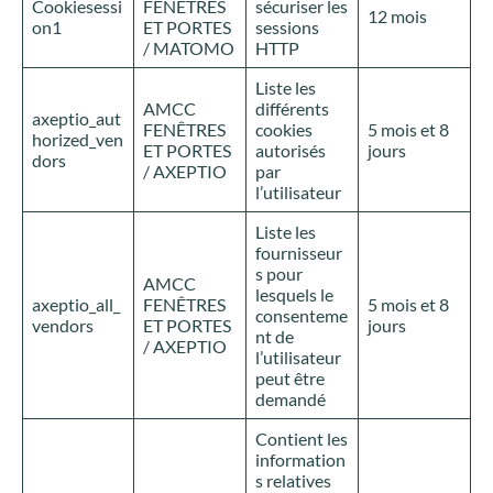
Cookiesessi
FENÊTRES
sécuriser les
12 mois
on1
ET PORTES
sessions
/ MATOMO
HTTP
Liste les
AMCC
différents
axeptio_aut
FENÊTRES
cookies
5 mois et 8
horized_ven
ET PORTES
autorisés
jours
dors
/ AXEPTIO
par
l’utilisateur
Liste les
fournisseur
s pour
AMCC
lesquels le
axeptio_all_
FENÊTRES
5 mois et 8
consenteme
vendors
ET PORTES
jours
nt de
/ AXEPTIO
l’utilisateur
peut être
demandé
Contient les
information
s relatives