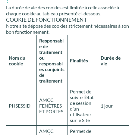
La durée de vie des cookies est limitée à celle associée à
chaque cookie au tableau présenté ci-dessous.
COOKIE DE FONCTIONNEMENT
Notre site dépose des cookies strictement nécessaires à son
bon fonctionnement.
Responsabl
e de
traitement
Nom du
ou
Durée de
Finalités
cookie
responsabl
vie
es conjoints
de
traitement
Permet de
suivre l’état
AMCC
de session
PHSESSID
FENÊTRES
1 jour
d’un
ET PORTES
utilisateur
sur le Site
AMCC
Permet de