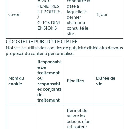
AMCC
connaitre la
FENÊTRES
date à
ET PORTES
laquelle le
cuvon
1 jour
/
dernier
CLICKDIM
visiteur a
ENSIONS
consulté le
site
COOKIE DE PUBLICITE CIBLEE
Notre site utilise des cookies de publicité ciblée afin de vous
proposer du contenu personnalisé.
Responsabl
e de
traitement
Nom du
ou
Durée de
Finalités
cookie
responsabl
vie
es conjoints
de
traitement
Permet de
suivre les
actions d’un
utilisateur