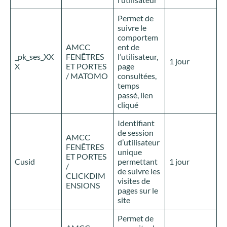
Permet de
suivre le
comportem
AMCC
ent de
_pk_ses_XX
FENÊTRES
l’utilisateur,
1 jour
X
ET PORTES
page
/ MATOMO
consultées,
temps
passé, lien
cliqué
Identifiant
de session
AMCC
d’utilisateur
FENÊTRES
unique
ET PORTES
Cusid
permettant
1 jour
/
de suivre les
CLICKDIM
visites de
ENSIONS
pages sur le
site
Permet de