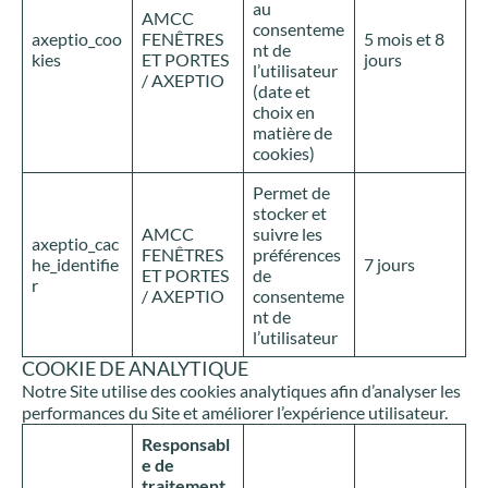
au
AMCC
consenteme
axeptio_coo
FENÊTRES
5 mois et 8
nt de
kies
ET PORTES
jours
l’utilisateur
/ AXEPTIO
(date et
choix en
matière de
cookies)
Permet de
stocker et
AMCC
suivre les
axeptio_cac
FENÊTRES
préférences
he_identifie
7 jours
ET PORTES
de
r
/ AXEPTIO
consenteme
nt de
l’utilisateur
COOKIE DE ANALYTIQUE
Notre Site utilise des cookies analytiques afin d’analyser les
performances du Site et améliorer l’expérience utilisateur.
Responsabl
e de
traitement