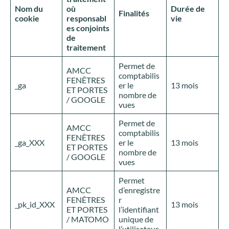
Nom du
où
Durée de
Finalités
cookie
responsabl
vie
es conjoints
de
traitement
Permet de
AMCC
comptabilis
FENÊTRES
_ga
er le
13 mois
ET PORTES
nombre de
/ GOOGLE
vues
Permet de
AMCC
comptabilis
FENÊTRES
_ga_XXX
er le
13 mois
ET PORTES
nombre de
/ GOOGLE
vues
Permet
AMCC
d’enregistre
FENÊTRES
r
_pk_id_XXX
13 mois
ET PORTES
l’identifiant
/ MATOMO
unique de
l’utilisateur