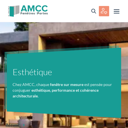
Esthétique
Chez AMCC, chaque
fenêtre sur mesure
est pensée pour
conjuguer
esthétique, performance et cohérence
architecturale
.
Accueil