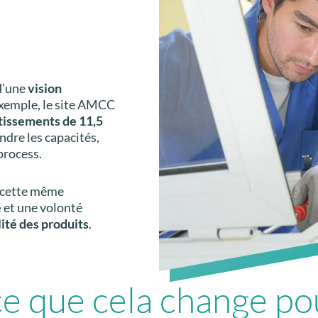
 d’une
vision
’exemple, le site AMCC
tissements de 11,5
dre les capacités,
process.
e cette même
e
et une volonté
lité des produits
.
ce que cela change p