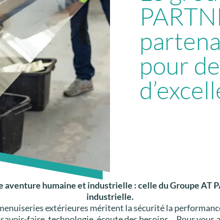
PARTNE
partena
pour de
d’excel
e aventure humaine et industrielle : celle du Groupe AT
industrielle.
 menuiseries extérieures méritent la sécurité la performanc
, savoir-faire, technologie, écoute des besoins… Pour vous