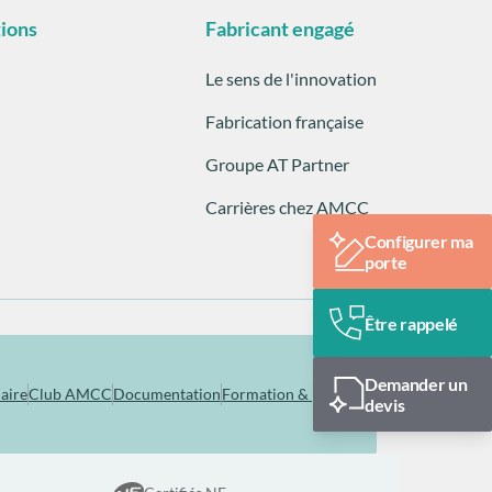
tions
Fabricant engagé
Le sens de l'innovation
Fabrication française
Groupe AT Partner
Carrières chez AMCC
Configurer ma
porte
Être rappelé
Demander un
aire
Club AMCC
Documentation
Formation & pose
devis