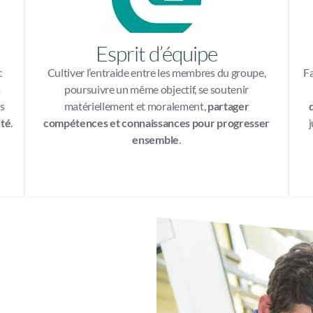
Esprit d’équipe
c
Cultiver l’entraide entre les membres du groupe,
Fa
s
poursuivre un même objectif, se soutenir
es
matériellement et moralement,
partager
ité
.
compétences et connaissances pour progresser
j
ensemble
.