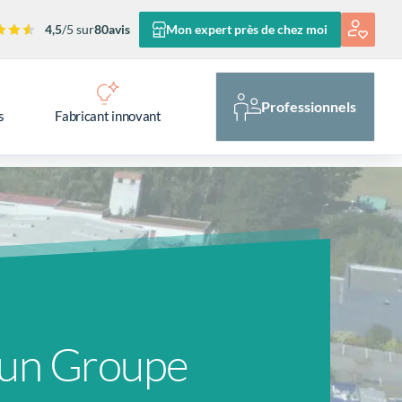
4,5
/5 sur
80
avis
Mon expert près de chez moi
Professionnels
s
Fabricant innovant
d’un Groupe