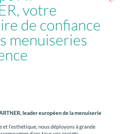
R, votre
ire de confiance
s menuiseries
lence
 PARTNER, leader européen de la menuiserie
e et l’esthétique, nous déployons à grande
 accompagner dans tous vos projets.