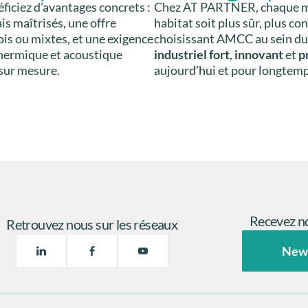
ficiez d’avantages concrets :
Chez AT PARTNER, chaque ma
is maîtrisés, une offre
habitat soit plus sûr, plus co
s ou mixtes, et une exigence
choisissant AMCC au sein du 
thermique et acoustique
industriel fort
,
innovant
et
p
 sur mesure.
aujourd’hui et pour longtemp
Recevez no
Retrouvez nous sur les réseaux
New