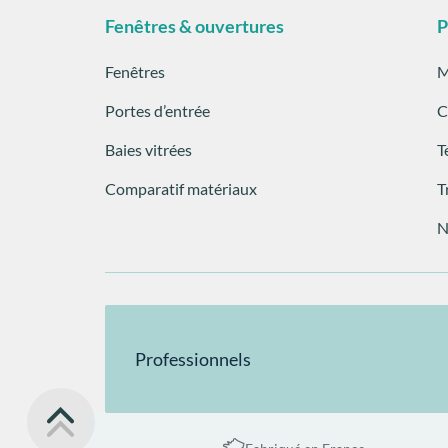
Fenêtres & ouvertures
P
Fenêtres
M
Portes d’entrée
C
Baies vitrées
T
Comparatif matériaux
T
N
Professionnels