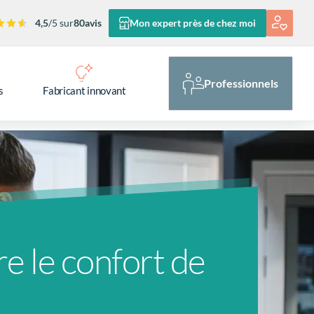
4,5
/5 sur
80
avis
Mon expert près de chez moi
Professionnels
s
Fabricant innovant
e le confort de