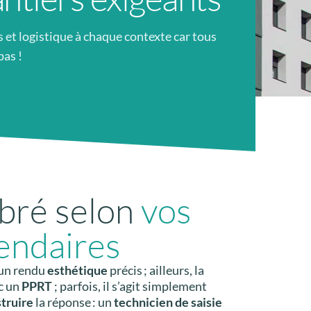
et logistique à chaque contexte car tous
pas !
bré selon
vos
lendaires
 un rendu
esthétique
précis ; ailleurs, la
c un
PPRT
; parfois, il s’agit simplement
truire
la réponse : un
technicien de saisie