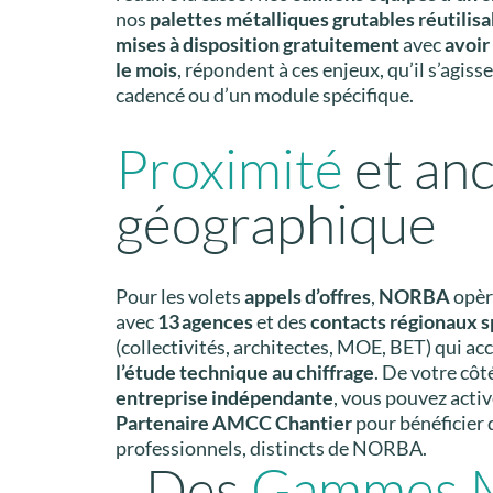
nos
palettes métalliques grutables
réutilis
mises à disposition gratuitement
avec
avoir
le mois
, répondent à ces enjeux, qu’il s’agiss
cadencé ou d’un module spécifique.
Proximité
et an
géographique
Pour les volets
appels d’offres
,
NORBA
opè
avec
13 agences
et des
contacts régionaux s
(collectivités, architectes, MOE, BET) qui 
l’étude technique au chiffrage
. De votre côté
entreprise indépendante
, vous pouvez activ
Partenaire AMCC Chantier
pour bénéficier 
professionnels, distincts de NORBA.
Des
Gammes Me