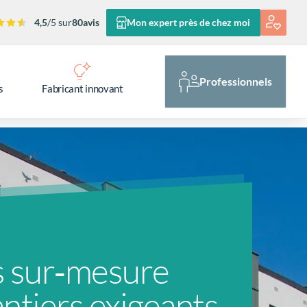
4,5
/5 sur
80
avis
Mon expert près de chez moi
Professionnels
s
Fabricant innovant
s sur‑mesure
ntiers exigeants