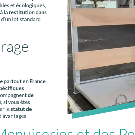
ables
et
écologiques
,
 à la restitution dans
e d’un lot standard
crage
re
partout en France
pécifiques
accompagnent
de
, si vous êtes
er le
statut de
d’avantages
nuiseries et des P