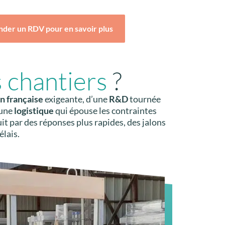
der un RDV pour en savoir plus
 chantiers
?
on française
exigeante, d’une
R&D
tournée
’une
logistique
qui épouse les contraintes
uit par des réponses plus rapides, des jalons
élais.