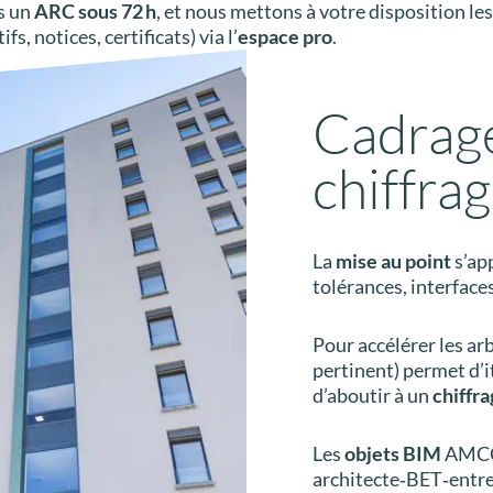
s un
ARC sous 72 h
, et nous mettons à votre disposition le
 notices, certificats) via l’
espace pro
.
Cadrage
chiffra
La
mise au point
s’app
tolérances, interfaces
Pour accélérer les arb
pertinent) permet d’i
d’aboutir à un
chiffr
Les
objets BIM
AMCC,
architecte‑BET‑entrep