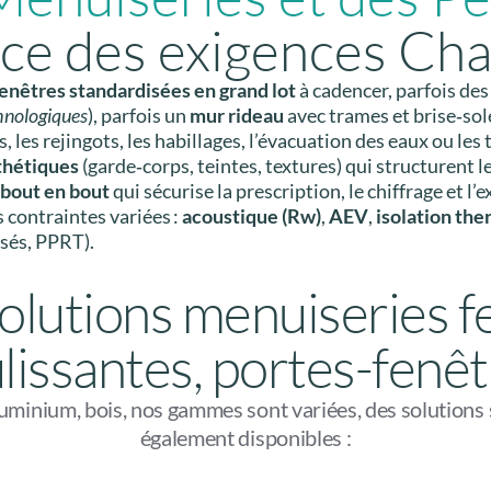
ice des exigences Cha
enêtres standardisées en grand lot
à cadencer, parfois de
hnologiques
), parfois un
mur rideau
avec trames et brise‑sole
s, les rejingots, les habillages, l’évacuation des eaux ou les
thétiques
(garde‑corps, teintes, textures) qui structurent 
 bout en bout
qui sécurise la prescription, le chiffrage et l’
contraintes variées :
acoustique (Rw)
,
AEV
,
isolation th
sés, PPRT).
olutions menuiseries fe
lissantes, portes-fenêt
uminium, bois, nos gammes sont variées, des solutions 
également disponibles :