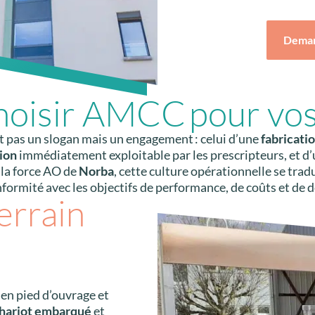
Deman
hoisir AMCC pour vos
t pas un slogan mais un engagement : celui d’une
fabricati
ion
immédiatement exploitable par les prescripteurs, et d
 la force AO de
Norba
, cette culture opérationnelle se trad
formité avec les objectifs de performance, de coûts et de d
errain
 en pied d’ouvrage et
chariot embarqué
et