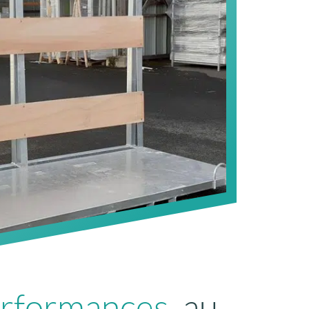
erformances
, au