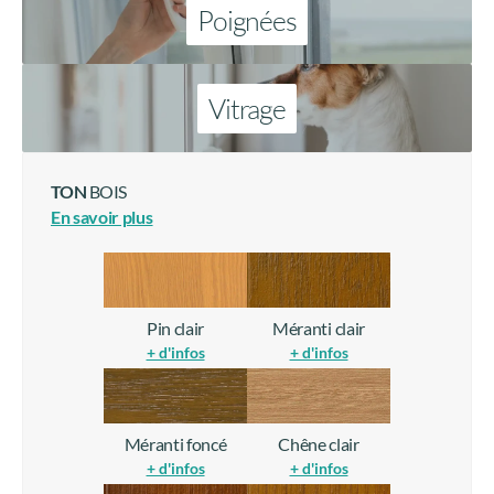
Poignées
Vitrage
TON
BOIS
En savoir plus
Pin clair
Méranti clair
+ d'infos
+ d'infos
Méranti foncé
Chêne clair
+ d'infos
+ d'infos