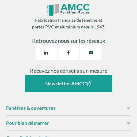
remplacement des fermetures
2 mois de chauffage par an
Fabrication française de fenêtres et
portes PVC et aluminium depuis 1947.
Une isolation thermique
facilite la régulation de la
température
diminue les risques
de
Retrouvez nous sur les réseaux
condensation
dégâts matériels.
Recevez nos conseils sur-mesure
Newsletter AMCC
Fenêtres & ouvertures
Pour bien démarrer