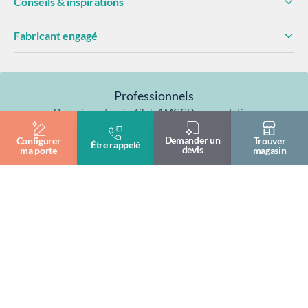
Conseils & inspirations
Fabricant engagé
Professionnels
Devenir partenaire
Club AMCC
Documentation
Formation & pose
Demander un
Configurer
Trouver
Être rappelé
devis
ma porte
magasin
Fabriqué en
Garantie 10 ans
Certifiés NF
France
© 2026— AMCC Fenêtres/Portes
Mentions légales
Politique de confidentialité
Politique de cookies
Plan du site
Site réalisé par Data Projekt