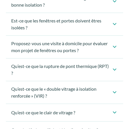
bonne isolation ?
Est-ce que les fenêtres et portes doivent êtres
isolées ?
Proposez-vous une visite à domicile pour évaluer
mon projet de fenêtres ou portes ?
remplacement des fermetures
éviter les ouvertures au
2 mois de chauffage par an
nord et du côté du vent
Qu’est-ce que la rupture de pont thermique (RPT)
?
Une isolation thermique
facilite la régulation de la
température
diminue les risques
de
Qu’est-ce que le « double vitrage à isolation
condensation
dégâts matériels.
renforcée » (VIR) ?
Qu’est-ce que le clair de vitrage ?
Évaluer vos besoins spécifiques en fonction de votre
habitation (ancienneté, exposition, …) et de vos attentes en