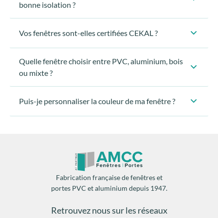
bonne isolation ?
Vos fenêtres sont-elles certifiées CEKAL ?
Quelle fenêtre choisir entre PVC, aluminium, bois
ou mixte ?
remplacement des fermetures
2 mois de chauffage par an
Puis-je personnaliser la couleur de ma fenêtre ?
Une isolation thermique
facilite la régulation de la
température
diminue les risques
de
condensation
dégâts matériels.
Fabrication française de fenêtres et
portes PVC et aluminium depuis 1947.
Retrouvez nous sur les réseaux