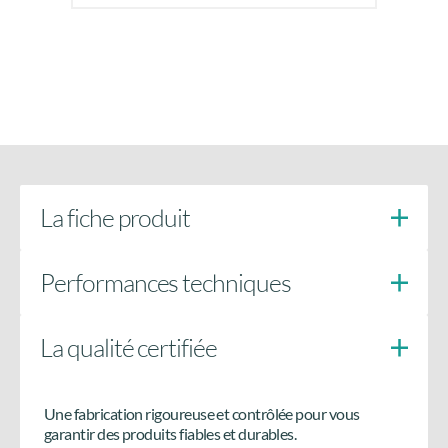
La fiche produit
Performances techniques
La qualité certifiée
Levier en feuillure toute hauteur
Une fabrication rigoureuse et contrôlée pour vous
Besoin de plus d’informations
garantir des produits fiables et durables.