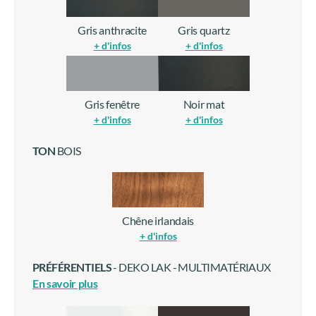
Gris anthracite
Gris quartz
+ d'infos
+ d'infos
Gris fenêtre
Noir mat
+ d'infos
+ d'infos
TON
BOIS
Chêne irlandais
+ d'infos
PRÉFÉRENTIELS
- DEKO LAK - MULTIMATÉRIAUX
En savoir plus