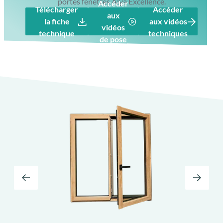
portes fenêtres Alya Excellence.
Accéder
Télécharger
Accéder
aux
la fiche
aux vidéos
vidéos
technique
techniques
de pose
Oscillo-battant avec ferrage symétrique
(type RC2)