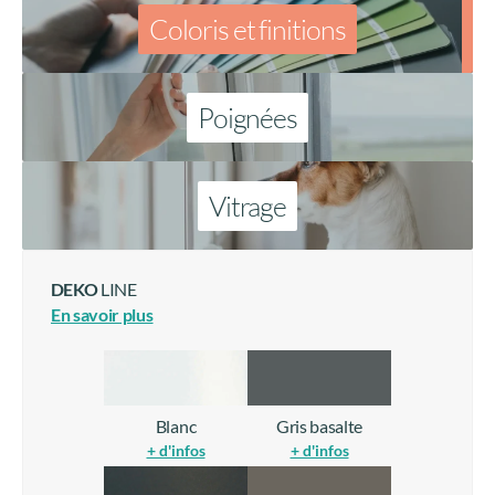
Coloris et finitions
Poignées
Vitrage
DEKO
LINE
En savoir plus
Blanc
Gris basalte
+ d'infos
+ d'infos