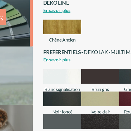
DEKO
LINE
En savoir plus
s
Chêne Ancien
+ d'infos
PRÉFÉRENTIELS
- DEKO LAK - MULTI
En savoir plus
Blanc signalisation
Brun gris
Gri
+ d'infos
+ d'infos
Noir foncé
Ivoire clair
Rou
+ d'infos
+ d'infos