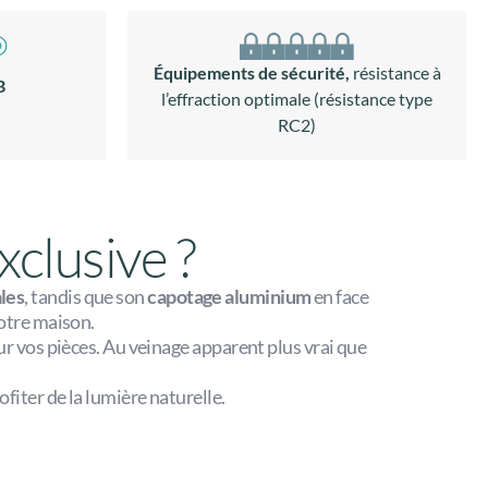
Équipements de sécurité,
résistance à
B
l’effraction optimale (résistance type
RC2)
xclusive ?
les
, tandis que son
capotage aluminium
en face
votre maison.
r vos pièces. Au veinage apparent plus vrai que
fiter de la lumière naturelle.