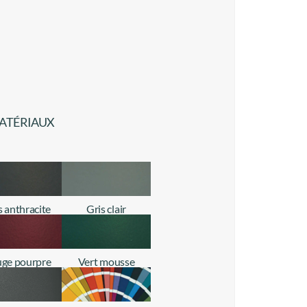
MATÉRIAUX
s anthracite
Gris clair
+ d'infos
+ d'infos
ge pourpre
Vert mousse
+ d'infos
+ d'infos