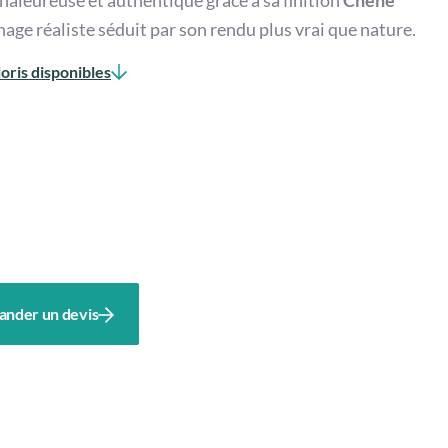
haleureuse et authentique grâce à sa finition
Chêne
inage réaliste séduit par son rendu plus vrai que nature.
oris disponibles
nder un devis