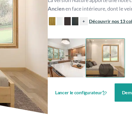
La version Nature apporte une note c
Ancien
en face intérieure, dont le ve
Découvrir nos 13 col
+
Lancer le configurateur
Dema