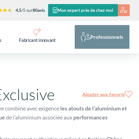
4,5
/5 sur
80
avis
Mon expert près de chez moi
Professionnels
s
Fabricant innovant
Exclusive
Ajouter aux favoris
ive combine avec exigence
les atouts de l’aluminium et
ue
de l’aluminium associée aux
performances