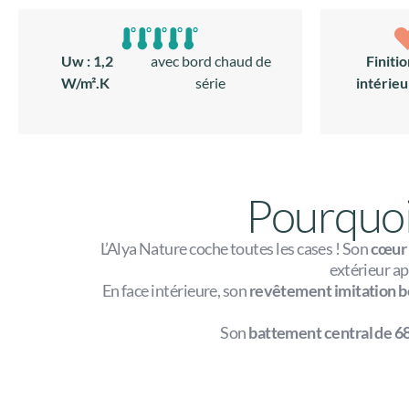
Uw : 1,2
avec bord chaud de
Finiti
W/m².K
série
intérie
Pourquoi 
L’Alya Nature coche toutes les cases ! Son
cœur
extérieur a
En face intérieure, son
revêtement imitation b
Son
battement central de 