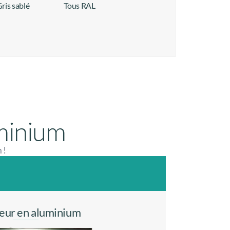
ris sablé
Tous RAL
+ d'infos
+ d'infos
uminium
 !
ieur en aluminium