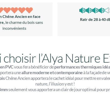
on Chêne Ancien en face
Ratr de 28 à 40 d
ure,
le charme du bois sans
inconvénients
choisir l’Alya Nature E
 en PVC
vous fera bénéficier de
performances thermiques idéa
pportera une
allure moderne et contemporaine
à la façade de 
ois
Chêne Ancien apportera le cachet idéal pour mettre en valeu
nature, l’illusion y est !
68mm
seulement vous apportera un clair de jour optimal pour pro