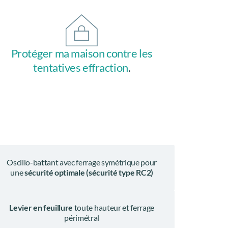
Protéger ma maison contre les
tentatives effraction
.
Oscillo-battant avec ferrage symétrique pour
une
sécurité optimale (sécurité type RC2)
Levier en feuillure
toute hauteur et ferrage
périmétral