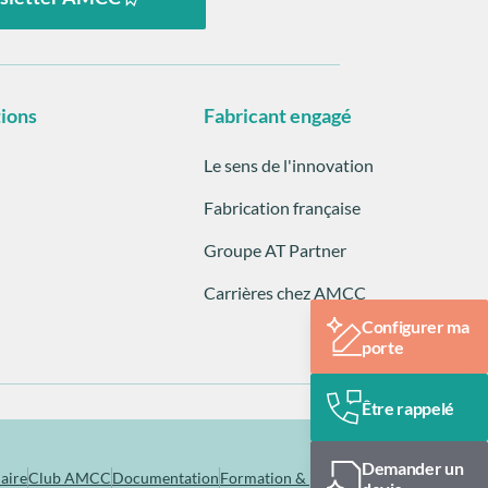
tions
Fabricant engagé
Le sens de l'innovation
Fabrication française
Groupe AT Partner
Carrières chez AMCC
Configurer ma
porte
Être rappelé
Demander un
aire
Club AMCC
Documentation
Formation & pose