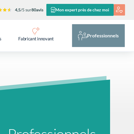
4,5
/5 sur
80
avis
Mon expert près de chez moi
Professionnels
s
Fabricant innovant
Professionnels