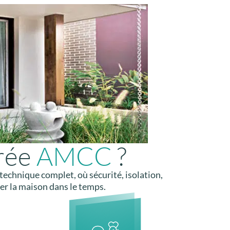
trée
AMCC
?
echnique complet, où sécurité, isolation,
ser la maison dans le temps.