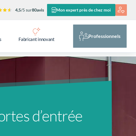
4,5
/5 sur
80
avis
Mon expert près de chez moi
Professionnels
s
Fabricant innovant
ortes d’entrée