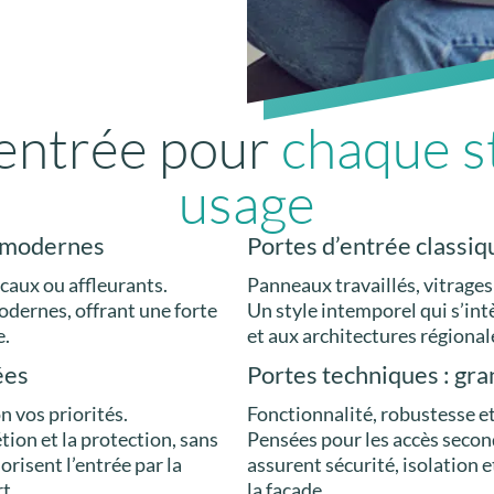
’entrée pour
chaque s
usage
u modernes
Portes d’entrée classiq
icaux ou affleurants.
Panneaux travaillés, vitrages
odernes, offrant une forte
Un style intemporel qui s’in
e.
et aux architectures régional
ées
Portes techniques : gra
n vos priorités.
Fonctionnalité, robustesse e
rétion et la protection, sans
Pensées pour les accès second
orisent l’entrée par la
assurent sécurité, isolation e
t.
la façade.