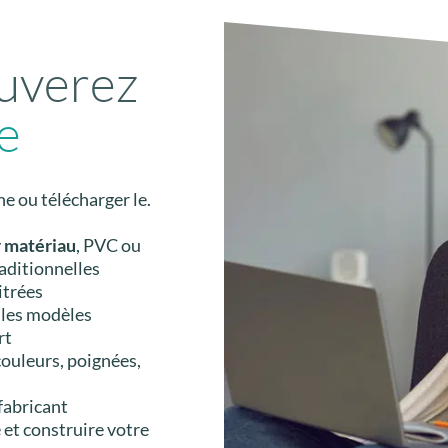
ouverez
e
ne ou télécharger le.
r matériau
, PVC ou
aditionnelles
itrées
 les modèles
rt
couleurs, poignées,
fabricant
et construire votre