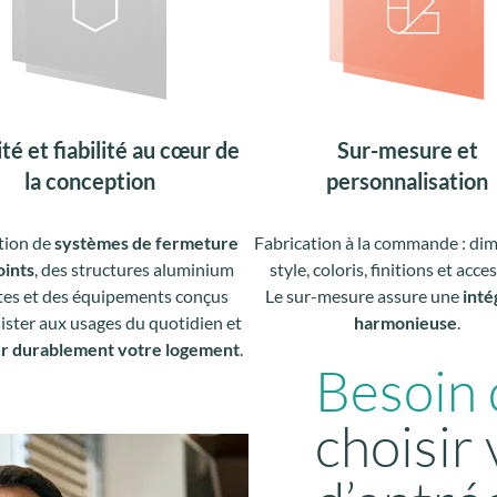
té et fiabilité au cœur de
Sur-mesure et
la conception
personnalisation
tion de
systèmes de fermeture
Fabrication à la commande : di
oints
, des structures aluminium
style, coloris, finitions et acce
tes et des équipements conçus
Le sur-mesure assure une
inté
ister aux usages du quotidien et
harmonieuse
.
r durablement votre logement
.
Besoin 
choisir