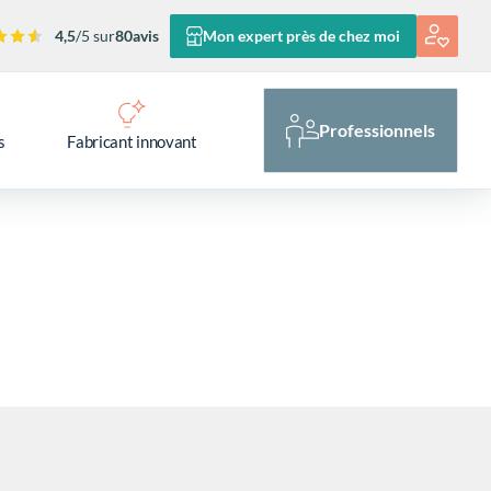
4,5
/5 sur
80
avis
Mon expert près de chez moi
Professionnels
s
Fabricant innovant