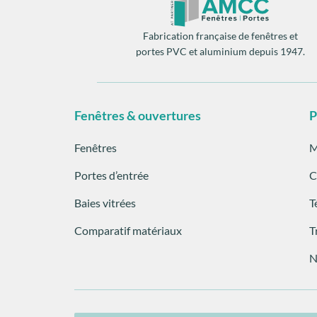
Fabrication française de fenêtres et
portes PVC et aluminium depuis 1947.
Fenêtres & ouvertures
P
Fenêtres
M
Portes d’entrée
C
Baies vitrées
T
Comparatif matériaux
T
N