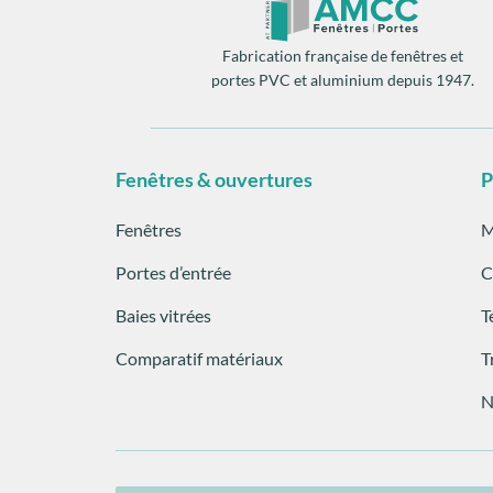
Fabrication française de fenêtres et
portes PVC et aluminium depuis 1947.
Fenêtres & ouvertures
P
Fenêtres
M
Portes d’entrée
C
Baies vitrées
T
Comparatif matériaux
T
N