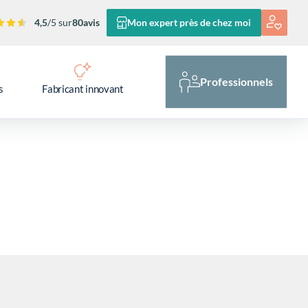
4,5
/5 sur
80
avis
Mon expert près de chez moi
Professionnels
s
Fabricant innovant